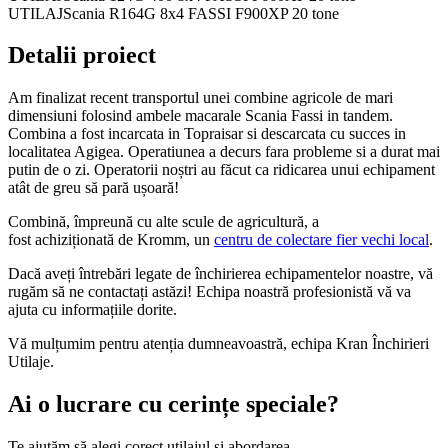
UTILAJ
Scania R164G 8x4 FASSI F900XP 20 tone
Detalii proiect
Am finalizat recent transportul unei combine agricole de mari
dimensiuni folosind ambele macarale Scania Fassi in tandem.
Combina a fost incarcata in Topraisar si descarcata cu succes in
localitatea Agigea. Operatiunea a decurs fara probleme si a durat mai
putin de o zi. Operatorii noștri au făcut ca ridicarea unui echipament
atât de greu să pară ușoară!
Combină, împreună cu alte scule de agricultură, a
fost achiziționată de Kromm, un
centru de colectare fier vechi local
.
Dacă aveți întrebări legate de închirierea echipamentelor noastre, vă
rugăm să ne contactați astăzi! Echipa noastră profesionistă vă va
ajuta cu informațiile dorite.
Vă mulțumim pentru atenția dumneavoastră, echipa Kran Închirieri
Utilaje.
Ai o lucrare cu cerințe speciale?
Te ajutăm să alegi corect utilajul și abordarea.