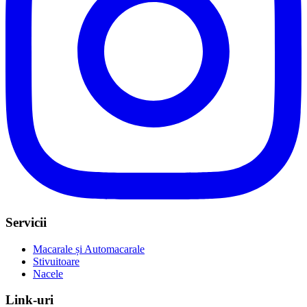
Servicii
Macarale și Automacarale
Stivuitoare
Nacele
Link-uri