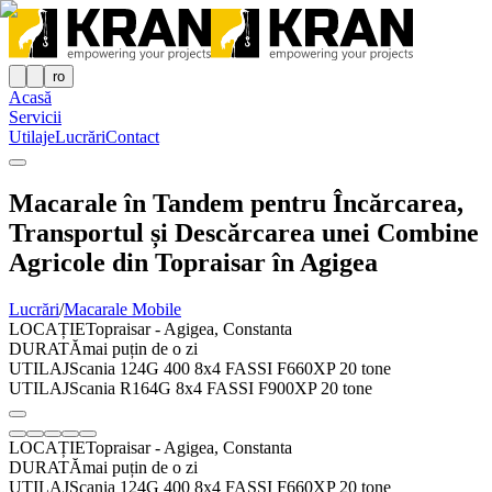
ro
Acasă
Servicii
Utilaje
Lucrări
Contact
Macarale în Tandem pentru Încărcarea,
Transportul și Descărcarea unei Combine
Agricole din Topraisar în Agigea
Lucrări
/
Macarale Mobile
LOCAȚIE
Topraisar - Agigea, Constanta
DURATĂ
mai puțin de o zi
UTILAJ
Scania 124G 400 8x4 FASSI F660XP 20 tone
UTILAJ
Scania R164G 8x4 FASSI F900XP 20 tone
LOCAȚIE
Topraisar - Agigea, Constanta
DURATĂ
mai puțin de o zi
UTILAJ
Scania 124G 400 8x4 FASSI F660XP 20 tone