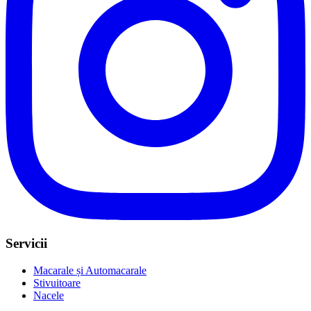
Servicii
Macarale și Automacarale
Stivuitoare
Nacele