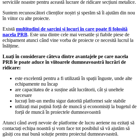
serviciile noastre pentru această lucrare de ridicare secțiuni metalice.
Suntem recunoscători clienților noștri și sperăm să îi ajutăm din nou
în viitor cu alte proiecte.
Există
multitudini de sarcini și locuri în care poate fi folosită
nacela PRB
. Este una dintre cele mai versatile și fiabile piese de
echipament atunci când vine vorba de proiecte ce necesită lucrul la
înălțime.
Luați în considerare câteva dintre avantajele pe care nacela
PRB le poate aduce în viitoarele dumneavoastră lucrări de
ridicare:
este excelentă pentru a fi utilizată în spații înguste, unde alte
echipamente nu încap
are capacitatea de a susține atât lucrătorii, cât și uneltele
necesare
lucrați într-un mediu sigur datorită platformei sale stabile
utilizați mai puțină forță de muncă și economisiți la bugetul de
forță de muncă în proiectele dumneavoastră
Atunci când aveți nevoie de platforme de lucru aeriene nu ezitați să
contactați echipa noastră și vom face tot posibilul să vă ajutăm să
găsiți cea mai bună soluție pentru proiectul dumneavoastră.