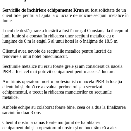
Serviciile de închiriere echipamente Kran
au fost solicitate de un
client fidel pentru a-l ajuta la o lucrare de ridicare secțiuni metalice în
Iunie.
Locul de desfășurare a lucrării a fost în orașul Constanța la începutul
lunii Iunie și a constat în ridicarea unor secțiuni metalice cu o
lungime de 6 m la etajul 5 al unui hotel la o înălțime de 18,5 m.
Clientul avea nevoie de secțiunile metalice pentru lucrări de
renovare a unui hotel binecunoscut.
Secțiunile metalice nu erau foarte grele și am considerat că nacela
PRB a fost cel mai potrivit echipament pentru această lucrare.
Am trimis operatorul nostru profesionist cu nacela PRB la locația
clientului și, după ce a evaluat perimetrul și a securizat
echipamentul, a trecut la ridicarea muncitorilor cu secțiunile
metalice.
Ambele echipe au colaborat foarte bine, ceea ce a dus la finalizarea
sarcinii în doar 3 ore.
Clientul nostru a rămas foarte mulțumit de fiabilitatea
echipamentului și a operatorului nostru și ne bucurăm că a ales