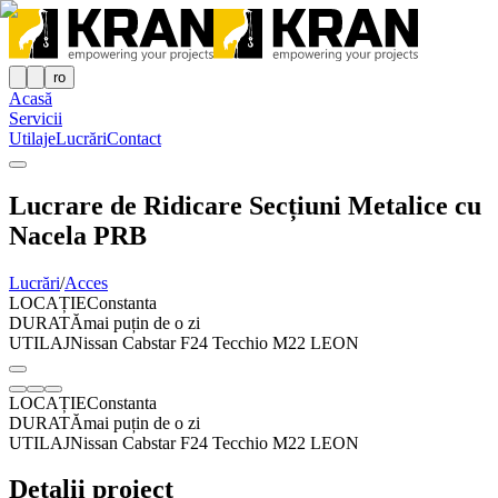
ro
Acasă
Servicii
Utilaje
Lucrări
Contact
Lucrare de Ridicare Secțiuni Metalice cu
Nacela PRB
Lucrări
/
Acces
LOCAȚIE
Constanta
DURATĂ
mai puțin de o zi
UTILAJ
Nissan Cabstar F24 Tecchio M22 LEON
LOCAȚIE
Constanta
DURATĂ
mai puțin de o zi
UTILAJ
Nissan Cabstar F24 Tecchio M22 LEON
Detalii proiect