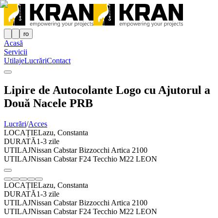
ro
Acasă
Servicii
Utilaje
Lucrări
Contact
Lipire de Autocolante Logo cu Ajutorul a
Două Nacele PRB
Lucrări
/
Acces
LOCAȚIE
Lazu, Constanta
DURATĂ
1-3 zile
UTILAJ
Nissan Cabstar Bizzocchi Artica 2100
UTILAJ
Nissan Cabstar F24 Tecchio M22 LEON
LOCAȚIE
Lazu, Constanta
DURATĂ
1-3 zile
UTILAJ
Nissan Cabstar Bizzocchi Artica 2100
UTILAJ
Nissan Cabstar F24 Tecchio M22 LEON