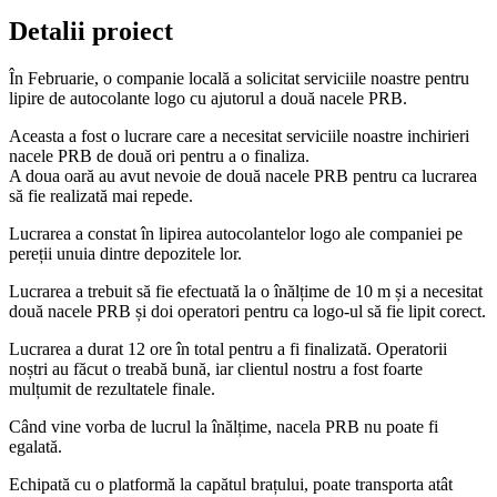
Detalii proiect
În Februarie, o companie locală a solicitat serviciile noastre pentru
lipire de autocolante logo cu ajutorul a două nacele PRB.
Aceasta a fost o lucrare care a necesitat serviciile noastre inchirieri
nacele PRB de două ori pentru a o finaliza.
A doua oară au avut nevoie de două nacele PRB pentru ca lucrarea
să fie realizată mai repede.
Lucrarea a constat în lipirea autocolantelor logo ale companiei pe
pereții unuia dintre depozitele lor.
Lucrarea a trebuit să fie efectuată la o înălțime de 10 m și a necesitat
două nacele PRB și doi operatori pentru ca logo-ul să fie lipit corect.
Lucrarea a durat 12 ore în total pentru a fi finalizată. Operatorii
noștri au făcut o treabă bună, iar clientul nostru a fost foarte
mulțumit de rezultatele finale.
Când vine vorba de lucrul la înălțime, nacela PRB nu poate fi
egalată.
Echipată cu o platformă la capătul brațului, poate transporta atât