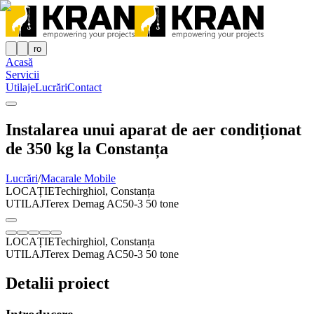
ro
Acasă
Servicii
Utilaje
Lucrări
Contact
Instalarea unui aparat de aer condiționat
de 350 kg la Constanța
Lucrări
/
Macarale Mobile
LOCAȚIE
Techirghiol, Constanța
UTILAJ
Terex Demag AC50-3 50 tone
LOCAȚIE
Techirghiol, Constanța
UTILAJ
Terex Demag AC50-3 50 tone
Detalii proiect