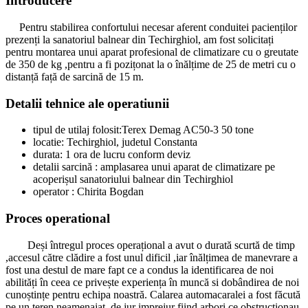
Introducere
Pentru stabilirea confortului necesar aferent conduitei pacienților
prezenți la sanatoriul balnear din Techirghiol, am fost solicitați
pentru montarea unui aparat profesional de climatizare cu o greutate
de 350 de kg ,pentru a fi pozițonat la o înălțime de 25 de metri cu o
distanță față de sarcină de 15 m.
Detalii tehnice ale operatiunii
tipul de utilaj folosit:Terex Demag AC50-3 50 tone
locatie: Techirghiol, judetul Constanta
durata: 1 ora de lucru conform deviz
detalii sarcină : amplasarea unui aparat de climatizare pe
acoperișul sanatoriului balnear din Techirghiol
operator : Chirita Bogdan
Proces operational
Deși întregul proces operațional a avut o durată scurtă de timp
,accesul către clădire a fost unul dificil ,iar înălțimea de manevrare a
fost una destul de mare fapt ce a condus la identificarea de noi
abilități în ceea ce privește experiența în muncă si dobândirea de noi
cunoștințe pentru echipa noastră. Calarea automacaralei a fost făcută
pe un teren neamenajat ,de jur imprejur fiind arbori ce obstrucționau