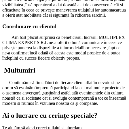
vizibilitatea ,însă operatorul a dat dovadă atat de consecvență cât si
eficacitate în ceea ce privește manevrarea utilajului iar automacaraua
a oferit atat mobilitate cât si siguranță în ridicarea sarcinii.
Coordonare cu clientul
Am
fost plăcut surprinși că beneficiarul lucrării: MULTIPLEX
CLIMA EXPERT S.R.L ne-a oferit o bună comunicare în ceea ce
privește punerea la dispoziitie a tuturor detaliilor necesare ,fapt ce
ne-a confirmat încă odată că acesta este modul propice de a putea
îndeplini cu succes fiecare obiectiv propus.
Multumiri
Continuăm să fim alături de fiecare client aflat în nevoie si ne
dorim să evoluăm împreună participând la cat mai multe proiecte de
o asemena anvergură ,susținând astfel atât evenimentele din cultura
noastră ca si societate cat si evoluția contemporană a tot ce înseamnă
modern si frumos în viziunea noastră ca și companie.
Ai o lucrare cu cerințe speciale?
Te ajutăm să alegi corect utilajul și abordarea.