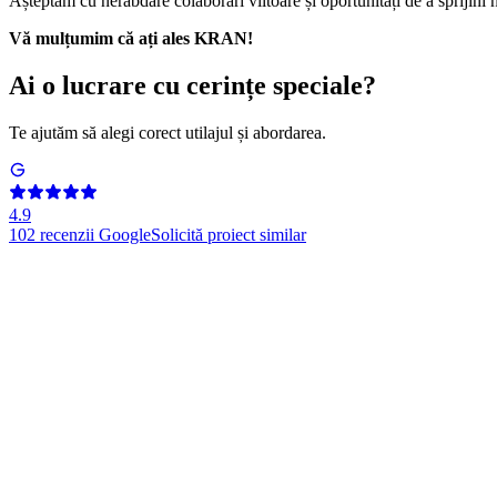
Așteptăm cu nerăbdare colaborări viitoare și oportunități de a sprijini n
Vă mulțumim că ați ales KRAN!
Ai o lucrare cu cerințe speciale?
Te ajutăm să alegi corect utilajul și abordarea.
4.9
102
recenzii Google
Solicită proiect similar