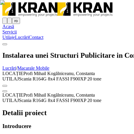
ro
Acasă
Servicii
Utilaje
Lucrări
Contact
Instalarea unei Structuri Publicitare in C
Lucrări
/
Macarale Mobile
LOCAȚIE
Profi Mihail Kogălniceanu, Constanta
UTILAJ
Scania R164G 8x4 FASSI F900XP 20 tone
LOCAȚIE
Profi Mihail Kogălniceanu, Constanta
UTILAJ
Scania R164G 8x4 FASSI F900XP 20 tone
Detalii proiect
Introducere