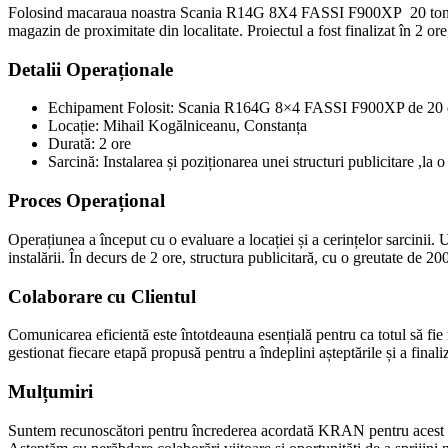
Folosind macaraua noastra Scania R14G 8X4 FASSI F900XP 20 tone ,am p
magazin de proximitate din localitate. Proiectul a fost finalizat în 2 or
Detalii Operaționale
Echipament Folosit: Scania R164G 8×4 FASSI F900XP de 20 
Locație: Mihail Kogălniceanu, Constanța
Durată: 2 ore
Sarcină: Instalarea și poziționarea unei structuri publicitare ,la
Proces Operațional
Operațiunea a început cu o evaluare a locației și a cerințelor sarcinii
instalării. În decurs de 2 ore, structura publicitară, cu o greutate de 20
Colaborare cu Clientul
Comunicarea eficientă este întotdeauna esențială pentru ca totul să fi
gestionat fiecare etapă propusă pentru a îndeplini așteptările și a finali
Mulțumiri
Suntem recunoscători pentru încrederea acordată KRAN pentru acest proi