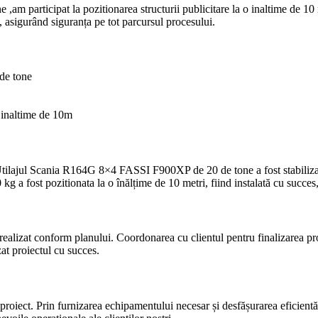
articipat la pozitionarea structurii publicitare la o inaltime de 10 
e, asigurând siguranța pe tot parcursul procesului.
de tone
 o inaltime de 10m
. Utilajul Scania R164G 8×4 FASSI F900XP de 20 de tone a fost stabilizat 
0 kg a fost pozitionata la o înălțime de 10 metri, fiind instalată cu succes,
e realizat conform planului. Coordonarea cu clientul pentru finalizarea 
zat proiectul cu succes.
ect. Prin furnizarea echipamentului necesar și desfășurarea eficientă a p