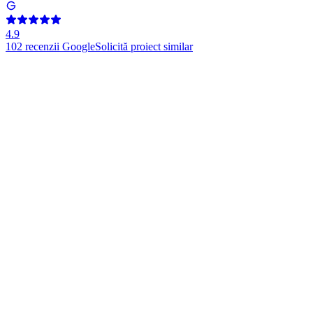
4.9
102
recenzii Google
Solicită proiect similar