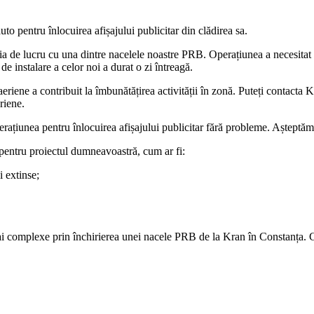
uto pentru înlocuirea afișajului publicitar din clădirea sa.
ia de lucru cu una dintre nacelele noastre PRB. Operațiunea a necesitat ri
e instalare a celor noi a durat o zi întreagă.
eriene a contribuit la îmbunătățirea activității în zonă. Puteți contacta 
riene.
rațiunea pentru înlocuirea afișajului publicitar fără probleme. Așteptăm 
pentru proiectul dumneavoastră, cum ar fi:
i extinse;
 complexe prin închirierea unei nacele PRB de la Kran în Constanța. Con