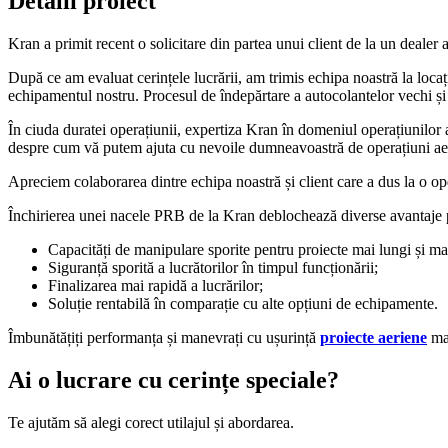
Detalii proiect
Kran a primit recent o solicitare din partea unui client de la un dealer a
După ce am evaluat cerințele lucrării, am trimis echipa noastră la locaț
echipamentul nostru. Procesul de îndepărtare a autocolantelor vechi și d
În ciuda duratei operațiunii, expertiza Kran în domeniul operațiunilor a
despre cum vă putem ajuta cu nevoile dumneavoastră de operațiuni ae
Apreciem colaborarea dintre echipa noastră și client care a dus la o ope
Închirierea unei nacele PRB de la Kran deblochează diverse avantaje 
Capacități de manipulare sporite pentru proiecte mai lungi și ma
Siguranță sporită a lucrătorilor în timpul funcționării;
Finalizarea mai rapidă a lucrărilor;
Soluție rentabilă în comparație cu alte opțiuni de echipamente.
Îmbunătățiți performanța și manevrați cu ușurință
proiecte aeriene
mai
Ai o lucrare cu cerințe speciale?
Te ajutăm să alegi corect utilajul și abordarea.