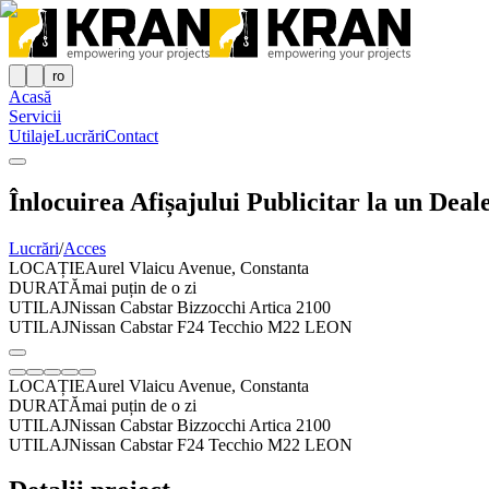
ro
Acasă
Servicii
Utilaje
Lucrări
Contact
Înlocuirea Afișajului Publicitar la un Dea
Lucrări
/
Acces
LOCAȚIE
Aurel Vlaicu Avenue, Constanta
DURATĂ
mai puțin de o zi
UTILAJ
Nissan Cabstar Bizzocchi Artica 2100
UTILAJ
Nissan Cabstar F24 Tecchio M22 LEON
LOCAȚIE
Aurel Vlaicu Avenue, Constanta
DURATĂ
mai puțin de o zi
UTILAJ
Nissan Cabstar Bizzocchi Artica 2100
UTILAJ
Nissan Cabstar F24 Tecchio M22 LEON