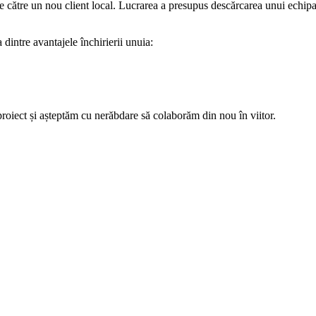
 de către un nou client local. Lucrarea a presupus descărcarea unui echip
 dintre avantajele închirierii unuia:
roiect și așteptăm cu nerăbdare să colaborăm din nou în viitor.