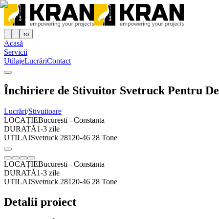
ro
Acasă
Servicii
Utilaje
Lucrări
Contact
Închiriere de Stivuitor Svetruck Pentru 
Lucrări
/
Stivuitoare
LOCAȚIE
Bucuresti - Constanta
DURATĂ
1-3 zile
UTILAJ
Svetruck 28120-46 28 Tone
LOCAȚIE
Bucuresti - Constanta
DURATĂ
1-3 zile
UTILAJ
Svetruck 28120-46 28 Tone
Detalii proiect