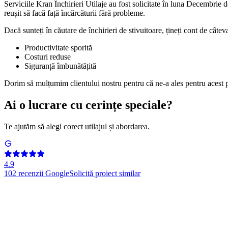
Serviciile Kran Închirieri Utilaje au fost solicitate în luna Decembrie
reușit să facă față încărcăturii fără probleme.
Dacă sunteți în căutare de închirieri de stivuitoare, țineți cont de câteva
Productivitate sporită
Costuri reduse
Siguranță îmbunătățită
Dorim să mulțumim clientului nostru pentru că ne-a ales pentru acest p
Ai o lucrare cu cerințe speciale?
Te ajutăm să alegi corect utilajul și abordarea.
4.9
102
recenzii Google
Solicită proiect similar