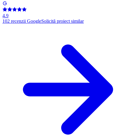
4.9
102
recenzii Google
Solicită proiect similar