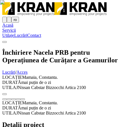
ro
Acasă
Servicii
Utilaje
Lucrări
Contact
Închiriere Nacela PRB pentru
Operațiunea de Curățare a Geamurilor
Lucrări
/
Acces
LOCAȚIE
Mamaia, Constanta.
DURATĂ
mai puțin de o zi
UTILAJ
Nissan Cabstar Bizzocchi Artica 2100
LOCAȚIE
Mamaia, Constanta.
DURATĂ
mai puțin de o zi
UTILAJ
Nissan Cabstar Bizzocchi Artica 2100
Detalii proiect