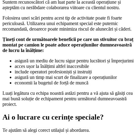
Suntem recunoscători că am luat parte la această operațiune și
așteptăm cu nerăbdare colaborarea viitoare cu clientul nostru.
Folosirea unei scări pentru acest tip de activitate poate fi foarte
periculoasă. Utilizarea unui echipament special este puternic
recomandată, deoarece poate minimiza riscul de alunecări și căderi.
Țineți cont de următoarele beneficii pe care un stivuitor cu braț
montat pe camion le poate aduce operațiunilor dumneavoastră
de lucru la înălțime:
asigură un mediu de lucru sigur pentru lucrători și împrejurimi
acces ușor la înălțimi altfel inaccesibile
include operatori profesioniști și instruiți
asigură un timp mai scurt de finalizare a operațiunilor
economii la bugetul de forță de muncă
Luați legătura cu echipa noastră astăzi pentru a vă ajuta să găsiți cea
mai bună soluție de echipament pentru următorul dumneavoastră
proiect.
Ai o lucrare cu cerințe speciale?
Te ajutăm să alegi corect utilajul și abordarea.