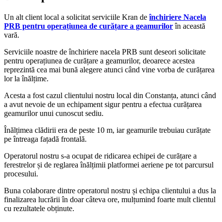
Un alt client local a solicitat serviciile Kran de
închiriere Nacela
PRB pentru operațiunea de curățare a geamurilor
în această
vară.
Serviciile noastre de închiriere nacela PRB sunt deseori solicitate
pentru operațiunea de curățare a geamurilor, deoarece acestea
reprezintă cea mai bună alegere atunci când vine vorba de curățarea
lor la înălțime.
Acesta a fost cazul clientului nostru local din Constanța, atunci când
a avut nevoie de un echipament sigur pentru a efectua curățarea
geamurilor unui cunoscut sediu.
Înălțimea clădirii era de peste 10 m, iar geamurile trebuiau curățate
pe întreaga fațadă frontală.
Operatorul nostru s-a ocupat de ridicarea echipei de curățare a
ferestrelor și de reglarea înălțimii platformei aeriene pe tot parcursul
procesului.
Buna colaborare dintre operatorul nostru și echipa clientului a dus la
finalizarea lucrării în doar câteva ore, mulțumind foarte mult clientul
cu rezultatele obținute.