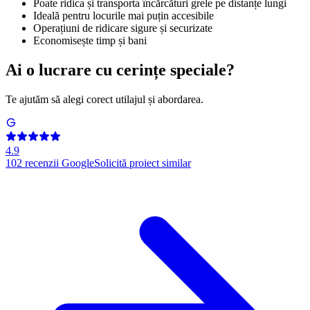
Poate ridica și transporta încărcături grele pe distanțe lungi
Ideală pentru locurile mai puțin accesibile
Operațiuni de ridicare sigure și securizate
Economisește timp și bani
Ai o lucrare cu cerințe speciale?
Te ajutăm să alegi corect utilajul și abordarea.
4.9
102
recenzii Google
Solicită proiect similar