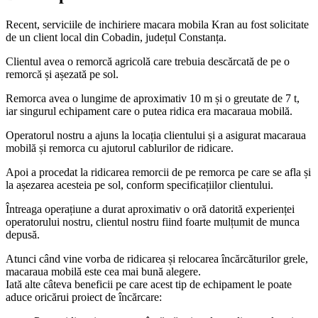
Recent, serviciile de inchiriere macara mobila Kran au fost solicitate
de un client local din Cobadin, județul Constanța.
Clientul avea o remorcă agricolă care trebuia descărcată de pe o
remorcă și așezată pe sol.
Remorca avea o lungime de aproximativ 10 m și o greutate de 7 t,
iar singurul echipament care o putea ridica era macaraua mobilă.
Operatorul nostru a ajuns la locația clientului și a asigurat macaraua
mobilă și remorca cu ajutorul cablurilor de ridicare.
Apoi a procedat la ridicarea remorcii de pe remorca pe care se afla și
la așezarea acesteia pe sol, conform specificațiilor clientului.
Întreaga operațiune a durat aproximativ o oră datorită experienței
operatorului nostru, clientul nostru fiind foarte mulțumit de munca
depusă.
Atunci când vine vorba de ridicarea și relocarea încărcăturilor grele,
macaraua mobilă este cea mai bună alegere.
Iată alte câteva beneficii pe care acest tip de echipament le poate
aduce oricărui proiect de încărcare: