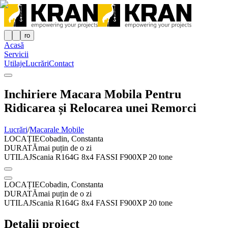
ro
Acasă
Servicii
Utilaje
Lucrări
Contact
Inchiriere Macara Mobila Pentru
Ridicarea și Relocarea unei Remorci
Lucrări
/
Macarale Mobile
LOCAȚIE
Cobadin, Constanta
DURATĂ
mai puțin de o zi
UTILAJ
Scania R164G 8x4 FASSI F900XP 20 tone
LOCAȚIE
Cobadin, Constanta
DURATĂ
mai puțin de o zi
UTILAJ
Scania R164G 8x4 FASSI F900XP 20 tone
Detalii proiect