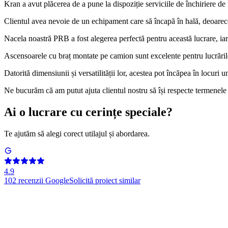
Kran a avut plăcerea de a pune la dispoziție serviciile de închiriere de
Clientul avea nevoie de un echipament care să încapă în hală, deoarec
Nacela noastră PRB a fost alegerea perfectă pentru această lucrare, iar e
Ascensoarele cu braț montate pe camion sunt excelente pentru lucrările c
Datorită dimensiunii și versatilității lor, acestea pot încăpea în locuri
Ne bucurăm că am putut ajuta clientul nostru să își respecte termenele l
Ai o lucrare cu cerințe speciale?
Te ajutăm să alegi corect utilajul și abordarea.
4.9
102
recenzii Google
Solicită proiect similar