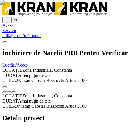
ro
Acasă
Servicii
Utilaje
Lucrări
Contact
Închiriere de Nacelă PRB Pentru Verificar
Lucrări
/
Acces
LOCAȚIE
Zona Industriala, Constanta
DURATĂ
mai puțin de o zi
UTILAJ
Nissan Cabstar Bizzocchi Artica 2100
LOCAȚIE
Zona Industriala, Constanta
DURATĂ
mai puțin de o zi
UTILAJ
Nissan Cabstar Bizzocchi Artica 2100
Detalii proiect