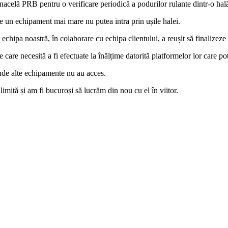
 nacelă PRB pentru o verificare periodică a podurilor rulante dintr-o hal
e un echipament mai mare nu putea intra prin ușile halei.
chipa noastră, în colaborare cu echipa clientului, a reușit să finalizeze l
are necesită a fi efectuate la înălțime datorită platformelor lor care pot
 unde alte echipamente nu au acces.
imită și am fi bucuroși să lucrăm din nou cu el în viitor.