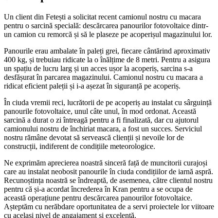
Un client din Fetești a solicitat recent camionul nostru cu macara
pentru o sarcină specială: descărcarea panourilor fotovoltaice dintr-
un camion cu remorcă și să le plaseze pe acoperișul magazinului lor.
Panourile erau ambalate în paleți grei, fiecare cântărind aproximativ
400 kg, și trebuiau ridicate la o înălțime de 8 metri. Pentru a asigura
un spațiu de lucru larg și un acces ușor la acoperiș, sarcina s-a
desfășurat în parcarea magazinului. Camionul nostru cu macara a
ridicat eficient paleții și i-a așezat în siguranță pe acoperiș.
În ciuda vremii reci, lucrătorii de pe acoperiș au instalat cu sârguință
panourile fotovoltaice, unul câte unul, în mod ordonat. Această
sarcină a durat o zi întreagă pentru a fi finalizată, dar cu ajutorul
camionului nostru de închiriat macara, a fost un succes. Serviciul
nostru rămâne devotat să servească clienții și nevoile lor de
construcții, indiferent de condițiile meteorologice.
Ne exprimăm aprecierea noastră sinceră față de muncitorii curajoși
care au instalat neobosit panourile în ciuda condițiilor de iarnă aspră.
Recunoștința noastră se îndreaptă, de asemenea, către clientul nostru
pentru că și-a acordat încrederea în Kran pentru a se ocupa de
această operațiune pentru descărcarea panourilor fotovoltaice.
Așteptăm cu nerăbdare oportunitatea de a servi proiectele lor viitoare
cu același nivel de angajament și excelență.