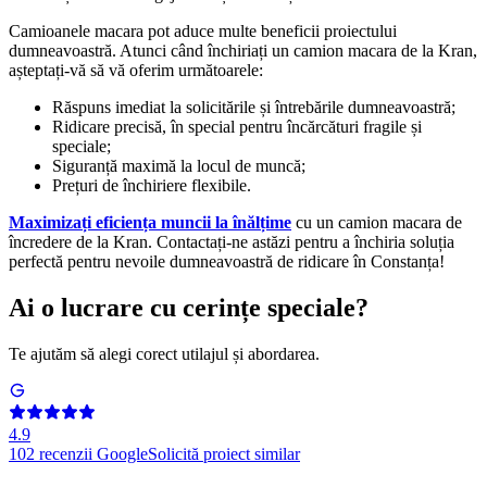
Camioanele macara pot aduce multe beneficii proiectului
dumneavoastră. Atunci când închiriați un camion macara de la Kran,
așteptați-vă să vă oferim următoarele:
Răspuns imediat la solicitările și întrebările dumneavoastră;
Ridicare precisă, în special pentru încărcături fragile și
speciale;
Siguranță maximă la locul de muncă;
Prețuri de închiriere flexibile.
Maximizați eficiența muncii la înălțime
cu un camion macara de
încredere de la Kran. Contactați-ne astăzi pentru a închiria soluția
perfectă pentru nevoile dumneavoastră de ridicare în Constanța!
Ai o lucrare cu cerințe speciale?
Te ajutăm să alegi corect utilajul și abordarea.
4.9
102
recenzii Google
Solicită proiect similar