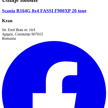
Utilaje folosite
Scania R164G 8x4 FASSI F900XP 20 tone
Kran
Str. Emil Bota nr. 16A
Agigea, Constanța 907015
Romania