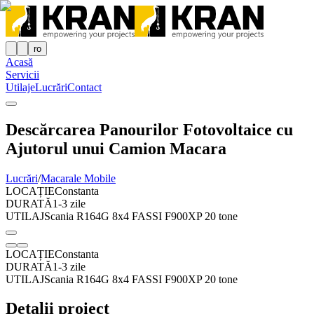
ro
Acasă
Servicii
Utilaje
Lucrări
Contact
Descărcarea Panourilor Fotovoltaice cu
Ajutorul unui Camion Macara
Lucrări
/
Macarale Mobile
LOCAȚIE
Constanta
DURATĂ
1-3 zile
UTILAJ
Scania R164G 8x4 FASSI F900XP 20 tone
LOCAȚIE
Constanta
DURATĂ
1-3 zile
UTILAJ
Scania R164G 8x4 FASSI F900XP 20 tone
Detalii proiect