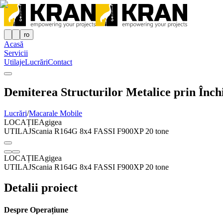
ro
Acasă
Servicii
Utilaje
Lucrări
Contact
Demiterea Structurilor Metalice prin Înch
Lucrări
/
Macarale Mobile
LOCAȚIE
Agigea
UTILAJ
Scania R164G 8x4 FASSI F900XP 20 tone
LOCAȚIE
Agigea
UTILAJ
Scania R164G 8x4 FASSI F900XP 20 tone
Detalii proiect
Despre Operațiune