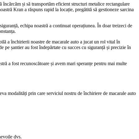
 încărcăm și să transportăm eficient structuri metalice rectangulare
oastră Kran a răspuns rapid la locație, pregătită să gestioneze sarcina
 siguranță, echipa noastră a continuat operațiunea. În doar treizeci de
onstanța.
lă a închirierii noastre de macarale auto a jucat un rol vital în
ce de pe șantier au fost îndepărtate cu succes cu siguranță și precizie în
oastră a fost recunoscătoare și avem mari speranțe pentru mai multe
eva modalități prin care serviciul nostru de închiriere de macarale auto
nevoile dvs.