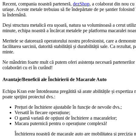
Recent, compania noastră parteneră,
dezShop
, a colaborat din nou cu
uriașe. Aceste metale trebuiau să fie îndepărtate de pe șantier folosind
la îndemână.
Deși structura metalică era ușoară, natura sa voluminoasă a cerut utili
minute, echipa noastră a încărcat metalele pe platforma macaralei noast
Meritele se datorează operatorului nostru profesionist, care a demonstrat
facilitarea sarcinii, datorită stabilității și durabilității sale. Ca rezult
minte.
Ne mândrim foarte mult că putem oferi asistența necesară partenerilor n
colaborări cu ei în curând!
Avantaje/Beneficii ale Închirierii de Macarale Auto
Echipa Kran este întotdeauna pregătită să arate abilitățile și expertiza
poate sprijini proiectul dvs.:
Prețuri de închiriere ajustabile în funcție de nevoile dvs.;
Versatil în fiecare operațiune;
O gamă variată de opțiuni de închiriere a macaralelor;
Macara puternică pentru o operațiune complexă!
Închirierea noastră de macarale auto are mobilitatea și precizia n