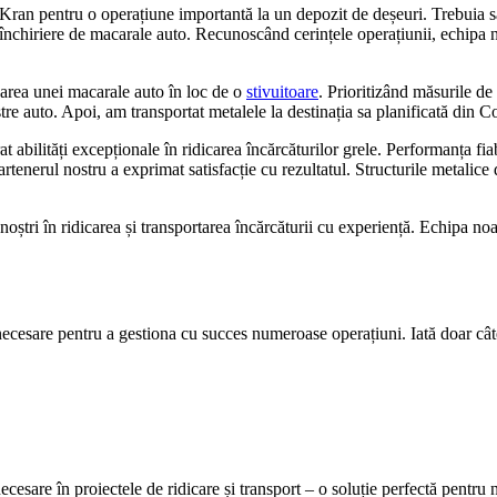
 Kran pentru o operațiune importantă la un depozit de deșeuri. Trebuia să
 închiriere de macarale auto. Recunoscând cerințele operațiunii, echipa n
zarea unei macarale auto în loc de o
stivuitoare
. Prioritizând măsurile de
re auto. Apoi, am transportat metalele la destinația sa planificată din C
 abilități excepționale în ridicarea încărcăturilor grele. Performanța fiabi
at, partenerul nostru a exprimat satisfacție cu rezultatul. Structurile metali
oștri în ridicarea și transportarea încărcăturii cu experiență. Echipa n
 necesare pentru a gestiona cu succes numeroase operațiuni. Iată doar cât
ecesare în proiectele de ridicare și transport – o soluție perfectă pentru 