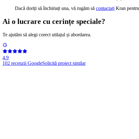
Dacă doriți să închiriați una, vă rugăm să
contactați
Kran pentru 
Ai o lucrare cu cerințe speciale?
Te ajutăm să alegi corect utilajul și abordarea.
4.9
102
recenzii Google
Solicită proiect similar