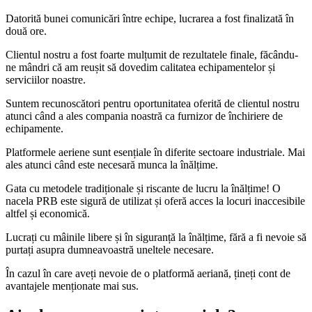
Datorită bunei comunicări între echipe, lucrarea a fost finalizată în
două ore.
Clientul nostru a fost foarte mulțumit de rezultatele finale, făcându-
ne mândri că am reușit să dovedim calitatea echipamentelor și
serviciilor noastre.
Suntem recunoscători pentru oportunitatea oferită de clientul nostru
atunci când a ales compania noastră ca furnizor de închiriere de
echipamente.
Platformele aeriene sunt esențiale în diferite sectoare industriale. Mai
ales atunci când este necesară munca la înălțime.
Gata cu metodele tradiționale și riscante de lucru la înălțime! O
nacela PRB este sigură de utilizat și oferă acces la locuri inaccesibile
altfel și economică.
Lucrați cu mâinile libere și în siguranță la înălțime, fără a fi nevoie să
purtați asupra dumneavoastră uneltele necesare.
În cazul în care aveți nevoie de o platformă aeriană, țineți cont de
avantajele menționate mai sus.