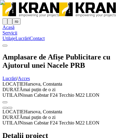
ro
Acasă
Servicii
Utilaje
Lucrări
Contact
Amplasare de Afișe Publicitare cu
Ajutorul unei Nacele PRB
Lucrări
/
Acces
LOCAȚIE
Harsova, Constanta
DURATĂ
mai puțin de o zi
UTILAJ
Nissan Cabstar F24 Tecchio M22 LEON
LOCAȚIE
Harsova, Constanta
DURATĂ
mai puțin de o zi
UTILAJ
Nissan Cabstar F24 Tecchio M22 LEON
Detalii proiect