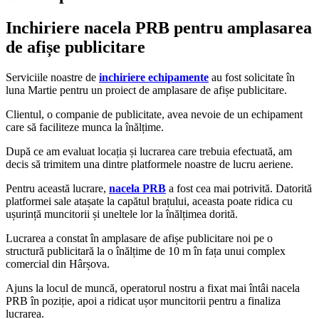
Inchiriere nacela PRB pentru amplasarea
de afișe publicitare
Serviciile noastre de
inchiriere echipamente
au fost solicitate în
luna Martie pentru un proiect de amplasare de afișe publicitare.
Clientul, o companie de publicitate, avea nevoie de un echipament
care să faciliteze munca la înălțime.
După ce am evaluat locația și lucrarea care trebuia efectuată, am
decis să trimitem una dintre platformele noastre de lucru aeriene.
Pentru această lucrare,
nacela PRB
a fost cea mai potrivită. Datorită
platformei sale atașate la capătul brațului, aceasta poate ridica cu
ușurință muncitorii și uneltele lor la înălțimea dorită.
Lucrarea a constat în amplasare de afișe publicitare noi pe o
structură publicitară la o înălțime de 10 m în fața unui complex
comercial din Hârșova.
Ajuns la locul de muncă, operatorul nostru a fixat mai întâi nacela
PRB în poziție, apoi a ridicat ușor muncitorii pentru a finaliza
lucrarea.