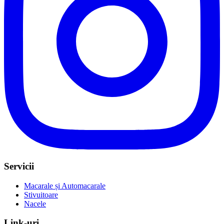
Servicii
Macarale și Automacarale
Stivuitoare
Nacele
Link-uri