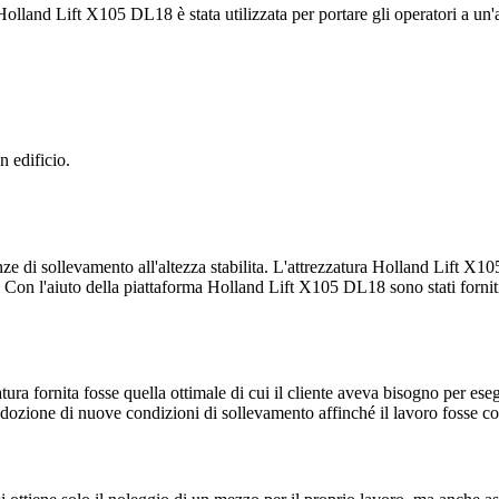
olland Lift X105 DL18 è stata utilizzata per portare gli operatori a un'a
n edificio.
enze di sollevamento all'altezza stabilita. L'attrezzatura Holland Lift X1
o. Con l'aiuto della piattaforma Holland Lift X105 DL18 sono stati forniti 
zatura fornita fosse quella ottimale di cui il cliente aveva bisogno per es
adozione di nuove condizioni di sollevamento affinché il lavoro fosse c