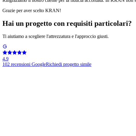
Ringraziamo il nostro cliente per la fiducia accordata. In KRAN non si 
Grazie per aver scelto KRAN!
Hai un progetto con requisiti particolari?
Ti aiutiamo a scegliere l'attrezzatura e l'approccio giusti.
4.9
102
recensioni Google
Richiedi progetto simile