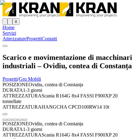
it
Home
Servizi
Attrezzature
Progetti
Contatti
Scarico e movimentazione di macchinari
industriali – Ovidiu, contea di Constanța
Progetti
/
Gru Mobili
POSIZIONE
Ovidiu, contea di Constanța
DURATA
1-3 giorni
ATTREZZATURA
Scania R164G 8x4 FASSI F900XP 20
tonnellate
ATTREZZATURA
HANGCHA CPCD100RW14 10t
POSIZIONE
Ovidiu, contea di Constanța
DURATA
1-3 giorni
ATTREZZATURA
Scania R164G 8x4 FASSI F900XP 20