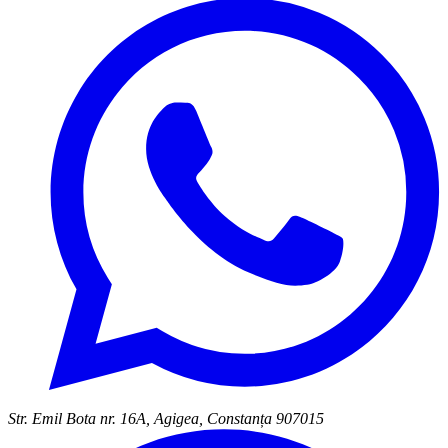
Str. Emil Bota nr. 16A, Agigea, Constanța 907015