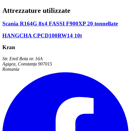
Attrezzature utilizzate
Scania R164G 8x4 FASSI F900XP 20 tonnellate
HANGCHA CPCD100RW14 10t
Kran
Str. Emil Bota nr. 16A
Agigea, Constanța 907015
Romania