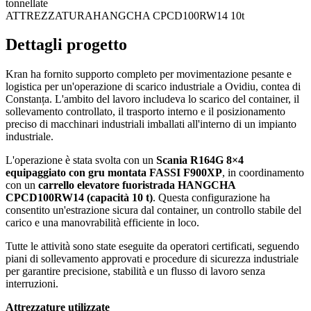
tonnellate
ATTREZZATURA
HANGCHA CPCD100RW14 10t
Dettagli progetto
Kran ha fornito supporto completo per movimentazione pesante e
logistica per un'operazione di scarico industriale a Ovidiu, contea di
Constanța. L'ambito del lavoro includeva lo scarico del container, il
sollevamento controllato, il trasporto interno e il posizionamento
preciso di macchinari industriali imballati all'interno di un impianto
industriale.
L'operazione è stata svolta con un
Scania R164G 8×4
equipaggiato con gru montata FASSI F900XP
, in coordinamento
con un
carrello elevatore fuoristrada HANGCHA
CPCD100RW14 (capacità 10 t)
. Questa configurazione ha
consentito un'estrazione sicura dal container, un controllo stabile del
carico e una manovrabilità efficiente in loco.
Tutte le attività sono state eseguite da operatori certificati, seguendo
piani di sollevamento approvati e procedure di sicurezza industriale
per garantire precisione, stabilità e un flusso di lavoro senza
interruzioni.
Attrezzature utilizzate