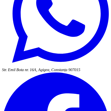
Str. Emil Bota nr. 16A, Agigea, Constanța 907015