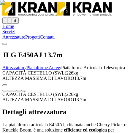
it
Home
Servizi
Attrezzature
Progetti
Contatti
JLG E450AJ 13.7m
Attrezzature
/
Piattaforme Aeree
/
Piattaforma Articolata Telescopica
CAPACITÀ CESTELLO (SWL)
226kg
ALTEZZA MASSIMA DI LAVORO
13.7m
CAPACITÀ CESTELLO (SWL)
226kg
ALTEZZA MASSIMA DI LAVORO
13.7m
Dettagli attrezzatura
La piattaforma articolata E450AJ, chiamata anche Cherry Picker o
Knuckle Boom, è una soluzione
efficiente ed ecologica
per