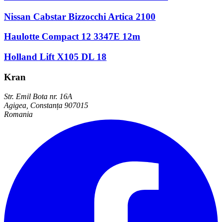
Nissan Cabstar Bizzocchi Artica 2100
Haulotte Compact 12 3347E 12m
Holland Lift X105 DL 18
Kran
Str. Emil Bota nr. 16A
Agigea, Constanța 907015
Romania