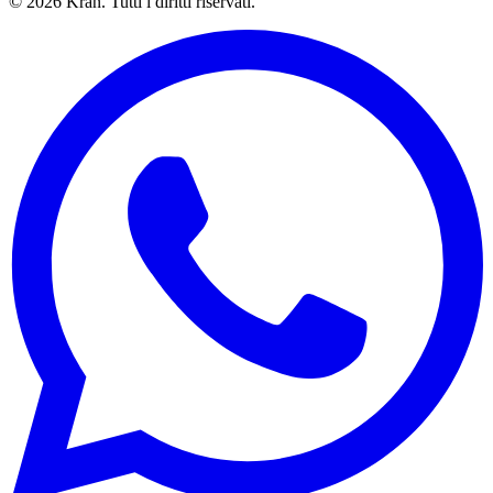
©
2026
Kran.
Tutti i diritti riservati
.