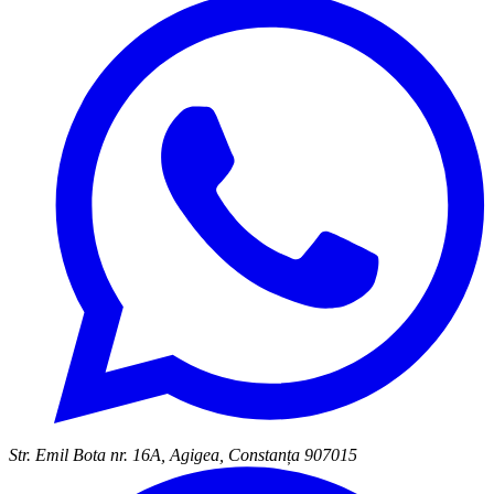
Str. Emil Bota nr. 16A, Agigea, Constanța 907015