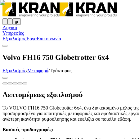
gr
Αρχική
Υπηρεσίες
Εξοπλισμός
Έργα
Επικοινωνία
Volvo FH16 750 Globetrotter 6x4
Εξοπλισμός
/
Μεταφορά
/
Τράκτορας
Λεπτομέρειες εξοπλισμού
Το VOLVO FH16 750 Globetrotter 6x4, ένα διακεκριμένο μέλος της 
προσαρμοσμένο για απαιτητικές μεταφορικές και εφοδιαστικές εργασ
ανώτερη ικανότητα ρυμούλκησης και ευελιξία σε ποικίλα εδάφη.
Βασικές προδιαγραφές: