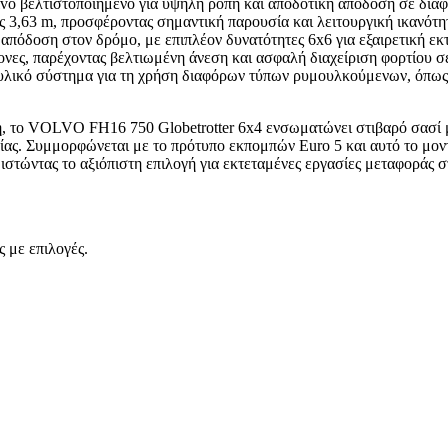
lvo βελτιστοποιημένο για υψηλή ροπή και αποδοτική απόδοση σε διαφ
ς 3,63 m, προσφέροντας σημαντική παρουσία και λειτουργική ικανότη
απόδοση στον δρόμο, με επιπλέον δυνατότητες 6x6 για εξαιρετική εκ
ονες, παρέχοντας βελτιωμένη άνεση και ασφαλή διαχείριση φορτίου σ
λικό σύστημα για τη χρήση διαφόρων τύπων ρυμουλκούμενων, όπως 
ή, το VOLVO FH16 750 Globetrotter 6x4 ενσωματώνει στιβαρό σασί μ
ίας. Συμμορφώνεται με το πρότυπο εκπομπών Euro 5 και αυτό το μον
θιστώντας το αξιόπιστη επιλογή για εκτεταμένες εργασίες μεταφοράς
 με επιλογές.