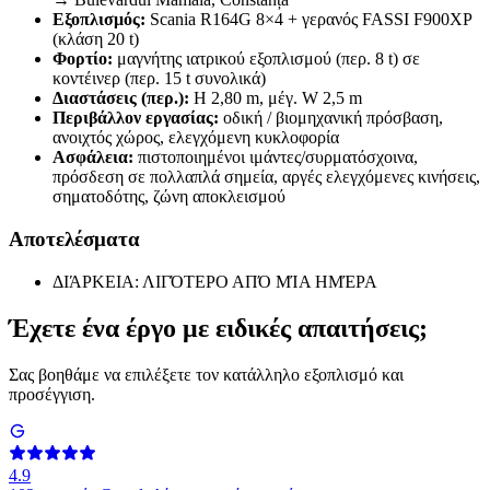
Εξοπλισμός:
Scania R164G 8×4 + γερανός FASSI F900XP
(κλάση 20 t)
Φορτίο:
μαγνήτης ιατρικού εξοπλισμού (περ. 8 t) σε
κοντέινερ (περ. 15 t συνολικά)
Διαστάσεις (περ.):
H 2,80 m, μέγ. W 2,5 m
Περιβάλλον εργασίας:
οδική / βιομηχανική πρόσβαση,
ανοιχτός χώρος, ελεγχόμενη κυκλοφορία
Ασφάλεια:
πιστοποιημένοι ιμάντες/συρματόσχοινα,
πρόσδεση σε πολλαπλά σημεία, αργές ελεγχόμενες κινήσεις,
σηματοδότης, ζώνη αποκλεισμού
Αποτελέσματα
ΔΙΆΡΚΕΙΑ: ΛΙΓΌΤΕΡΟ ΑΠΌ ΜΊΑ ΗΜΈΡΑ
Έχετε ένα έργο με ειδικές απαιτήσεις;
Σας βοηθάμε να επιλέξετε τον κατάλληλο εξοπλισμό και
προσέγγιση.
4.9