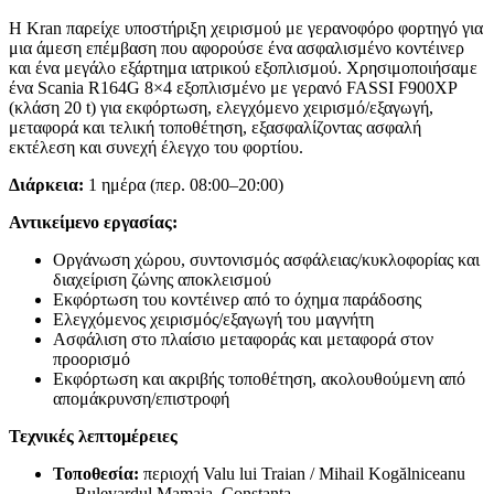
Η Kran παρείχε υποστήριξη χειρισμού με γερανοφόρο φορτηγό για
μια άμεση επέμβαση που αφορούσε ένα ασφαλισμένο κοντέινερ
και ένα μεγάλο εξάρτημα ιατρικού εξοπλισμού. Χρησιμοποιήσαμε
ένα Scania R164G 8×4 εξοπλισμένο με γερανό FASSI F900XP
(κλάση 20 t) για εκφόρτωση, ελεγχόμενο χειρισμό/εξαγωγή,
μεταφορά και τελική τοποθέτηση, εξασφαλίζοντας ασφαλή
εκτέλεση και συνεχή έλεγχο του φορτίου.
Διάρκεια:
1 ημέρα (περ. 08:00–20:00)
Αντικείμενο εργασίας:
Οργάνωση χώρου, συντονισμός ασφάλειας/κυκλοφορίας και
διαχείριση ζώνης αποκλεισμού
Εκφόρτωση του κοντέινερ από το όχημα παράδοσης
Ελεγχόμενος χειρισμός/εξαγωγή του μαγνήτη
Ασφάλιση στο πλαίσιο μεταφοράς και μεταφορά στον
προορισμό
Εκφόρτωση και ακριβής τοποθέτηση, ακολουθούμενη από
απομάκρυνση/επιστροφή
Τεχνικές λεπτομέρειες
Τοποθεσία:
περιοχή Valu lui Traian / Mihail Kogălniceanu
→ Bulevardul Mamaia, Constanța