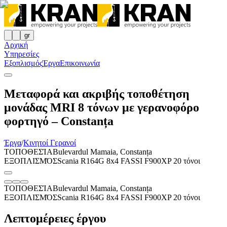
gr
Αρχική
Υπηρεσίες
Εξοπλισμός
Έργα
Επικοινωνία
Μεταφορά και ακριβής τοποθέτηση
μονάδας MRI 8 τόνων με γερανοφόρο
φορτηγό – Constanța
Έργα
/
Κινητοί Γερανοί
ΤΟΠΟΘΕΣΊΑ
Bulevardul Mamaia, Constanța
ΕΞΟΠΛΙΣΜΌΣ
Scania R164G 8x4 FASSI F900XP 20 τόνοι
ΤΟΠΟΘΕΣΊΑ
Bulevardul Mamaia, Constanța
ΕΞΟΠΛΙΣΜΌΣ
Scania R164G 8x4 FASSI F900XP 20 τόνοι
Λεπτομέρειες έργου