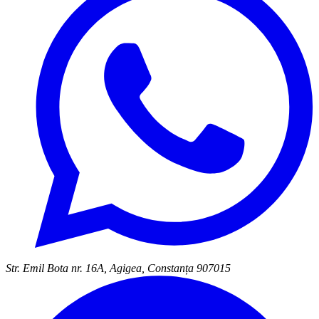
Str. Emil Bota nr. 16A, Agigea, Constanța 907015