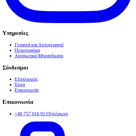
Υπηρεσίες
Γερανοί και Αυτογερανοί
Περονοφόρα
Ανυψωτικά Μηχανήματα
Σύνδεσμοι
Εξοπλισμός
Έργα
Επικοινωνία
Επικοινωνία
+40 757 016 913
Τηλέφωνο