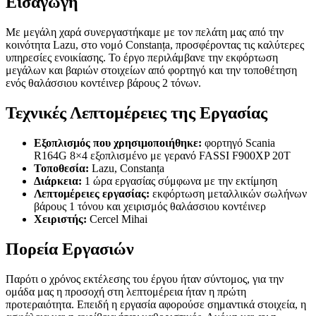
Εισαγωγή
Με μεγάλη χαρά συνεργαστήκαμε με τον πελάτη μας από την
κοινότητα Lazu, στο νομό Constanța, προσφέροντας τις καλύτερες
υπηρεσίες ενοικίασης. Το έργο περιλάμβανε την εκφόρτωση
μεγάλων και βαριών στοιχείων από φορτηγό και την τοποθέτηση
ενός θαλάσσιου κοντέινερ βάρους 2 τόνων.
Τεχνικές Λεπτομέρειες της Εργασίας
Εξοπλισμός που χρησιμοποιήθηκε:
φορτηγό Scania
R164G 8×4 εξοπλισμένο με γερανό FASSI F900XP 20T
Τοποθεσία:
Lazu, Constanța
Διάρκεια:
1 ώρα εργασίας σύμφωνα με την εκτίμηση
Λεπτομέρειες εργασίας:
εκφόρτωση μεταλλικών σωλήνων
βάρους 1 τόνου και χειρισμός θαλάσσιου κοντέινερ
Χειριστής:
Cercel Mihai
Πορεία Εργασιών
Παρότι ο χρόνος εκτέλεσης του έργου ήταν σύντομος, για την
ομάδα μας η προσοχή στη λεπτομέρεια ήταν η πρώτη
προτεραιότητα. Επειδή η εργασία αφορούσε σημαντικά στοιχεία, η