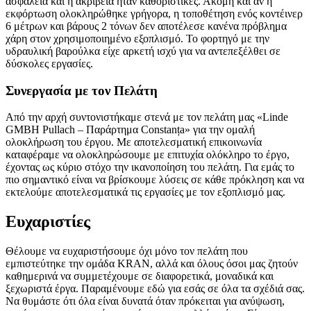
ασφάλεια και η ακρίβεια ήταν καθοριστικές. Ακόμη και αν η
εκφόρτωση ολοκληρώθηκε γρήγορα, η τοποθέτηση ενός κοντέινερ
6 μέτρων και βάρους 2 τόνων δεν αποτέλεσε κανένα πρόβλημα
χάρη στον χρησιμοποιημένο εξοπλισμό. Το φορτηγό με την
υδραυλική βαρούλκα είχε αρκετή ισχύ για να αντεπεξέλθει σε
δύσκολες εργασίες.
Συνεργασία με τον Πελάτη
Από την αρχή συντονιστήκαμε στενά με τον πελάτη μας «Linde
GMBH Pullach – Παράρτημα Constanța» για την ομαλή
ολοκλήρωση του έργου. Με αποτελεσματική επικοινωνία
καταφέραμε να ολοκληρώσουμε με επιτυχία ολόκληρο το έργο,
έχοντας ως κύριο στόχο την ικανοποίηση του πελάτη. Για εμάς το
πιο σημαντικό είναι να βρίσκουμε λύσεις σε κάθε πρόκληση και να
εκτελούμε αποτελεσματικά τις εργασίες με τον εξοπλισμό μας.
Ευχαριστίες
Θέλουμε να ευχαριστήσουμε όχι μόνο τον πελάτη που
εμπιστεύτηκε την ομάδα KRAN, αλλά και όλους όσοι μας ζητούν
καθημερινά να συμμετέχουμε σε διαφορετικά, μοναδικά και
ξεχωριστά έργα. Παραμένουμε εδώ για εσάς σε όλα τα σχέδιά σας.
Να θυμάστε ότι όλα είναι δυνατά όταν πρόκειται για ανύψωση,