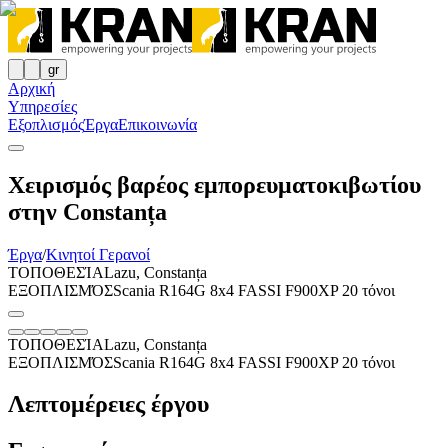
gr
Αρχική
Υπηρεσίες
Εξοπλισμός
Έργα
Επικοινωνία
Χειρισμός βαρέος εμπορευματοκιβωτίου
στην Constanța
Έργα
/
Κινητοί Γερανοί
ΤΟΠΟΘΕΣΊΑ
Lazu, Constanța
ΕΞΟΠΛΙΣΜΌΣ
Scania R164G 8x4 FASSI F900XP 20 τόνοι
ΤΟΠΟΘΕΣΊΑ
Lazu, Constanța
ΕΞΟΠΛΙΣΜΌΣ
Scania R164G 8x4 FASSI F900XP 20 τόνοι
Λεπτομέρειες έργου