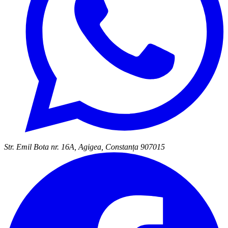
Str. Emil Bota nr. 16A, Agigea, Constanța 907015