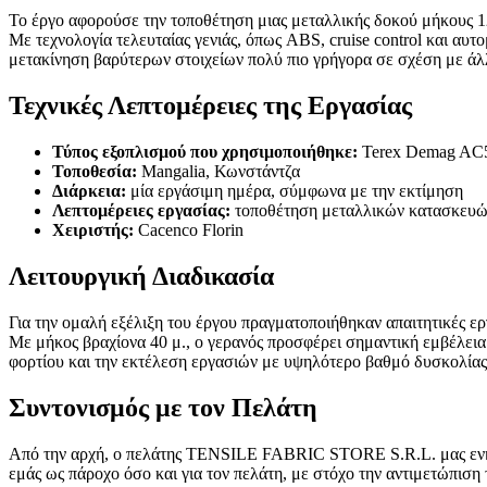
Το έργο αφορούσε την τοποθέτηση μιας μεταλλικής δοκού μήκους 12 
Με τεχνολογία τελευταίας γενιάς, όπως ABS, cruise control και αυτ
μετακίνηση βαρύτερων στοιχείων πολύ πιο γρήγορα σε σχέση με άλλ
Τεχνικές Λεπτομέρειες της Εργασίας
Τύπος εξοπλισμού που χρησιμοποιήθηκε:
Terex Demag AC5
Τοποθεσία:
Mangalia, Κωνστάντζα
Διάρκεια:
μία εργάσιμη ημέρα, σύμφωνα με την εκτίμηση
Λεπτομέρειες εργασίας:
τοποθέτηση μεταλλικών κατασκευών
Χειριστής:
Cacenco Florin
Λειτουργική Διαδικασία
Για την ομαλή εξέλιξη του έργου πραγματοποιήθηκαν απαιτητικές ερ
Με μήκος βραχίονα 40 μ., ο γερανός προσφέρει σημαντική εμβέλεια 
φορτίου και την εκτέλεση εργασιών με υψηλότερο βαθμό δυσκολίας
Συντονισμός με τον Πελάτη
Από την αρχή, ο πελάτης TENSILE FABRIC STORE S.R.L. μας ενημέρ
εμάς ως πάροχο όσο και για τον πελάτη, με στόχο την αντιμετώπισ