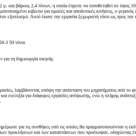
μ. και βάρους 2,4 τόνων, η οποία έπρεπε να τοποθετηθεί σε ύψος 10 
οματοποιημένο κιβώτιο για ομαλές και αποδοτικές κινήσεις, ο γερανός
ον εξοπλισμό. Αυτό έκανε την εργασία ξεχωριστή τόσο ως προς την 
0-3 50 τόνοι
 για τη δημιουργία σκηνής
γασίες, λαμβάνοντας υπόψη την απόσταση του μηχανήματος από το φορ
και ευελιξία για διάφορες εργασίες ανύψωσης, ενώ η πλήρης ανάπτυξή
.
ωσε για τις συνθήκες υπό τις οποίες θα πραγματοποιούνταν η εκδήλ
η των προκλήσεων και των καταστάσεων που προέκυψαν, οδηγώντας έτσ