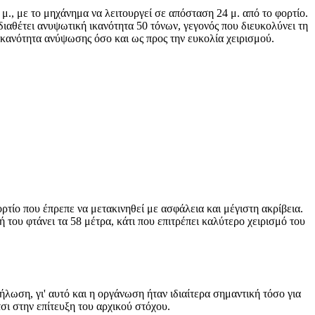
μ., με το μηχάνημα να λειτουργεί σε απόσταση 24 μ. από το φορτίο.
 διαθέτει ανυψωτική ικανότητα 50 τόνων, γεγονός που διευκολύνει τη
ικανότητα ανύψωσης όσο και ως προς την ευκολία χειρισμού.
τίο που έπρεπε να μετακινηθεί με ασφάλεια και μέγιστη ακρίβεια.
 του φτάνει τα 58 μέτρα, κάτι που επιτρέπει καλύτερο χειρισμό του
ωση, γι' αυτό και η οργάνωση ήταν ιδιαίτερα σημαντική τόσο για
ι στην επίτευξη του αρχικού στόχου.