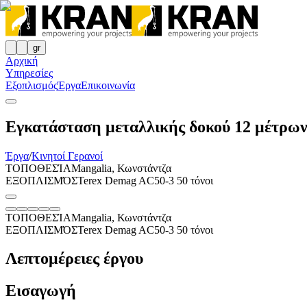
gr
Αρχική
Υπηρεσίες
Εξοπλισμός
Έργα
Επικοινωνία
Εγκατάσταση μεταλλικής δοκού 12 μέτρων
Έργα
/
Κινητοί Γερανοί
ΤΟΠΟΘΕΣΊΑ
Mangalia, Κωνστάντζα
ΕΞΟΠΛΙΣΜΌΣ
Terex Demag AC50-3 50 τόνοι
ΤΟΠΟΘΕΣΊΑ
Mangalia, Κωνστάντζα
ΕΞΟΠΛΙΣΜΌΣ
Terex Demag AC50-3 50 τόνοι
Λεπτομέρειες έργου
Εισαγωγή